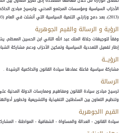
تسعى الوزارة من خلال مهامها المتعددة إلى تعزيز التعاون بين الس
الأحزاب السياسية ومؤسسات المجتمع المدني، وترسيخ مبادئ الحاكمي
(2013)، بعد دمج وزارتي التنمية السياسية التي أنشئت في العام (2003) ووزارة الشؤون البرلمانية التي تأسست في العام (2010).
الرؤية و الرسالة والقيم الجوهرية
وفقاً لتوجيهات جلالة الملك عبد الله الثاني ابن الحسين المعظم،
إطار تفعيل التعددية السياسية وتمكين الأحزاب ودعم مشاركة الشباب 
الرؤيـــة
مشاركة سياسية فاعلة عمادها سيادة القانون والحاكمية الرشيدة .
الرسالة
ترسيخ مبادئ سيادة القانون ومفاهيم وممارسات الدولة المدنية على 
وتنظيم التعاون بين السلطتين التنفيذية والتشريعية وتطوير أدواتها
القيم االجوهرية
سيادة القانون - العدالة والمساواة - الشفافية - المواطنة - المشارك