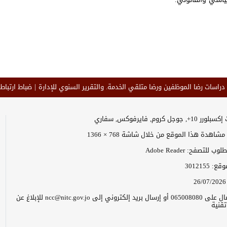
 دراسات رضا الموظفين ورضا متلقي الخدمة. والتقرير السنوي للإدارة
ضباط ارتباط 
وجل كروم, فايرفوكس, سفاري
اهدة هذا الموقع من خلال شاشة 768 × 1366
 للتصفح: Adobe Reader
موقع:
3012155
26/07/2026
يرجى الاتصال على 065008080 أو إرسال بريد إلكتروني إلى ncc@nitc.gov.jo للإبلاغ عن
قنية