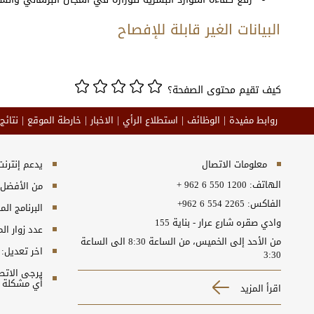
البيانات الغير قابلة للإفصاح
كيف تقيم محتوى الصفحة؟
روابط مفيدة
الوظائف
استطلاع الرأي
الاخبار
خارطة الموقع
نتائج
معلومات الاتصال
يدعم إنترنت إكسبلورر 10+, ج
الهاتف:
+ 962 6 550 1200
من الأفضل مش
الفاكس:
+962 6 554 2265
البرنامج المطلوب
وادي صقره شارع عرار - بناية 155
عدد زوار ال
من الأحد إلى الخميس، من الساعة 8:30 الى الساعة
اخر تعديل:
3:30
أي مشكلة ت
اقرأ المزيد