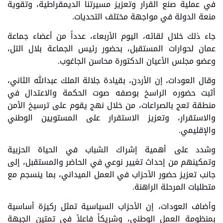
في عملية صنع القرار وتعزيز مسيرتنا الديمقراطية، وتقوية
منعة الدولة في مواجهة مختلف التحديات.
‏جاء ذلك خلال لقائه، اليوم الأربعاء، عدداً من أعضاء جماعة
عمان لحوارات المستقبل، بحضور رئيس الجماعة بلال التل،
وعضو مجلس الأعيان الدكتورة محاسن الجاغوب.
‏وقال العودات، إن الأردن، بقيادة جلالة الملك عبدالله الثاني،
أثبت حضوره الراسخ بوصفه صوت الحكمة والاعتدال في
منطقة تعج بالصراعات، من خلال نهج يقوم على ترسيخ الأمن
والاستقرار، وتعزيز الاستقرار على المستويين الوطني
والإقليمي.
‏وشدد على أهمية إشراك الشباب في الحياة الحزبية
وتمكينهم من إحداث تغيير نوعي في الحاضر والمستقبل، إلى
جانب تعزيز حضور الأحزاب في العمل الميداني، بما ينسجم مع
متطلبات المرحلة الراهنة.
وأضاف العودات، إن الأحزاب السياسية تمثل ركيزة أساسية
بمنظومة العمل الوطني، وشريكاً فاعلاً في تمتين الجبهة