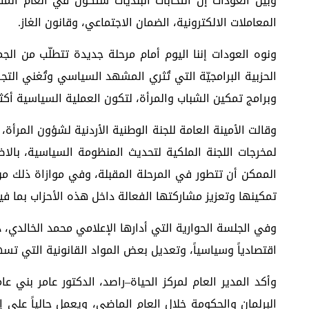
وبين العودات إن انتخابات البلديات ستكون في العام الم
المعاملات الالكترونية، الضمان الاجتماعي، وقانون الغاز.
ونوه العودات إننا اليوم أمام مرحلة جديدة تتطلّب من ال
الحزبية البرامجيّة التي تُثري المشهد السياسي وتُغني الت
وبرامج تمكين الشباب والمرأة، لتكون العملية السياسية أكثر 
وقالت الأمينة العامة للجنة الوطنية الأردنية لشؤون المرأ
لمخرجات اللجنة الملكية لتحديث المنظومة السياسية، بال
الممكن أن تتطور في المرحلة المقبلة، وفي موازاة ذلك من
تمكينها وتعزيز مشاركتها الفعالة داخل هذه الأحزاب بما فيه
‏وفي الجلسة الحوارية التي أدارها الإعلامي محمد الخالدي، 
اقتصادياً وسياسياً، وتعديل بعض المواد القانونية التي تسه
‏وأكد المدير العام لمركز الحياة–راصد، الدكتور عامر بني
البرلمان والحكومة خلال العام الماضي، ويعمل حالياً على إ