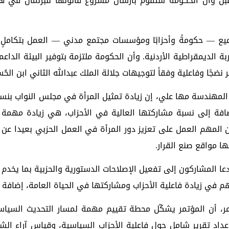
قبل وأن الحكومة ستقوم بأرسال مشروع قانونها للبرلمان في هذ
جميع — حكومةً وأحزابًا ومؤسسات مجتمع مدني — العمل بتكاملٍ وج
جربة الديمقراطية الأردنية. وأن الحكومة ملتزمة بتوفير البيئة ال
نضجًا وفاعلية وفقاً لتوجيهات جلالة الملك عبدالله الثاني ابن الحُ
ة، المهندسة مها علي، إن زيادة تمثيل المرأة في مجلس النواب بنس
اضافة إلى نسبة مشاركتها العالية في الأحزاب، هي زيادة مهمة
 المهم العمل على تعزيز دور المرأة في العمل الحزبي بعيدا عن ت
ا مواقع صنع القرار.
دعا المشاركون إلى تفعيل الإصلاحات الدستورية والحزبية بما يخدم
م في زيادة فاعلية الأحزاب ومشاركتها في الحياة العامة، إضافة إل
 عامر، أن المؤتمر يشكّل محطة تقييم مهمة لمسار التحديث السياس
عداد تقرير شامل حول فاعلية الأحزاب السياسية، وقياس آراء الشبا