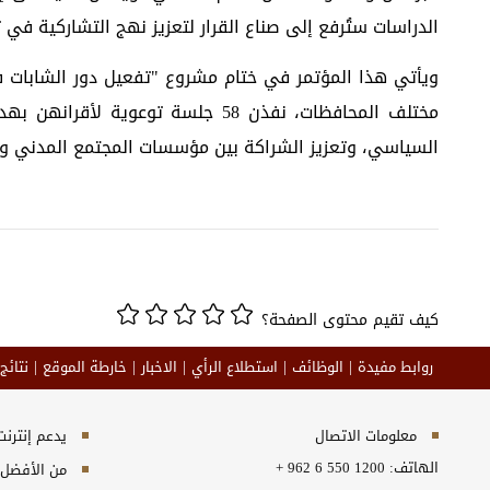
الدراسات ستُرفع إلى صناع القرار لتعزيز نهج التشاركية في 
مختلف المحافظات، نفذن 58 جلسة تو
السياسي، وتعزيز الشراكة بين مؤسسات المجتمع المدني وال
كيف تقيم محتوى الصفحة؟
روابط مفيدة
الوظائف
استطلاع الرأي
الاخبار
خارطة الموقع
نتائج
معلومات الاتصال
يدعم إنترنت إكسبلورر 10+, ج
الهاتف:
+ 962 6 550 1200
من الأفضل مش