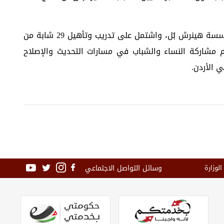
‏ويأتي هذا المؤتمر في ختام مشروع "تفعيل دور الشابات في الإدارة المحلية" الذي نفذه مركز الحياة–راصد بالتعاون مع مؤسسة هينرش بُل، واشتمل على تدريب وتأهيل 29 شابة من
 المركز بدعم مشاركة النساء والشباب في مسارات التحديث والإصلاح
 الأردن.
وسائل التواصل الاجتماعي
الوزارة