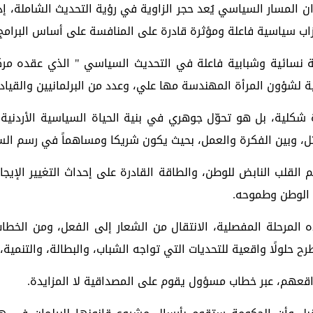
 ان المسار السياسي يُعد حجر الزاوية في رؤية التحديث الشاملة،
حزاب سياسية فاعلة ومؤثرة قادرة على المنافسة على أساس البرامج
كة نسائية وشبابية فاعلة في التحديث السياسي " الذي عقده م
طنية لشؤون المرأة المهندسة مها علي، وعدد من البرلمانيين والقياد
كلية، بل هو تحوّل جوهري في بنية الحياة السياسية الأردنية،
ل، وبين الفكرة والعمل، بحيث يكون شريكا ومساهماً في رسم السي
لقلب النابض للوطن، والطاقة القادرة على إحداث التغيير الإيجابي
 الوطن وطموحه.
 المرحلة المفصلية، الانتقال من الشعار إلى الفعل، ومن الخطاب 
حلولًا واقعية للتحديات التي تواجه الشباب، والبطالة، والتنمية، 
واقعهم، عبر خطاب مسؤول يقوم على المصداقية لا المزايدة.