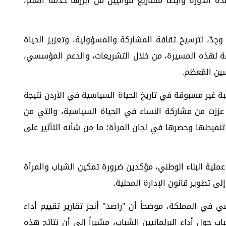
ه الدورة وايضا مشاريع قوانيين من أبرزها خدمة العلم،
ِدّ، لترسيخ ثقافة المشاركة والمسؤولية، وتعزيز الحياة
داعمة لهذه المسيرة، من خلال التشريعات، والدعم المؤسسي،
سين المُعظم.
بة غير مسبوقة في تاريخ الحياة السياسية في الأردن نتيجة
 عززت من مشاركة النساء في الحياة السياسية، والتي من
نميطها وحصرها في لجان المرأة؛ ما من شأنه التأثير على
 عملية البناء الوطني، مؤكدين ضرورة تمكين الشباب والمرأة
ى تطوير قانون الإدارة المحلية.
ي في المملكة، موضحاً أن "راصد" أنجز تقارير تقييم أداء
ب حول أداء البرلمانيين الشباب، مشيراً إلى أن نتائج هذه