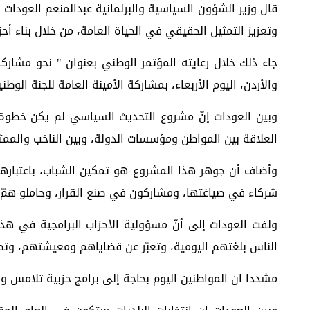
قال وزير الشؤون السياسية والبرلمانية عبدالمنعم العودات
وتعزيز التمثيل الحقيقي في الحياة العامة، من خلال بناء أ
جاء ذلك خلال رعايته المؤتمر الوطني بعنوان " نحو مشار
والأردن، اليوم الأربعاء، بمشاركة الأمينة العامة للجنة الو
وبين العودات إنّ مشروع التحديث السياسي لم يكن خطوة ش
العلاقة بين المواطن ومؤسسات الدولة، وبين الناخب والممث
وأضاف أن جوهر هذا المشروع هو تمكين الشباب، باعتبارهم ا
شركاء في صياغتها، ومشاركون في صنع القرار، وحاملو همّ
ولفت العودات إلى أنّ مسؤولية الأحزاب البرامجية في هذه
الناس بلغتهم اليومية، وتعبّر عن قضاياهم ومعيشتهم، وتطرح 
مشددا ان المواطنين اليوم بحاجة إلى برامج حزبية تلامس 