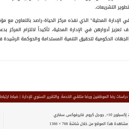
تطوير التشريعات.
عوية لأقرانهن بهدف تعزيز أدوارهن في الإدارة المحلية، تأكيداً لالتزام
جهات الحكومية لتحقيق التنمية المستدامة والحوكمة الرشيدة في
 دراسات رضا الموظفين ورضا متلقي الخدمة. والتقرير السنوي للإدارة
ضباط ارتباط 
وجل كروم, فايرفوكس, سفاري
اهدة هذا الموقع من خلال شاشة 768 × 1366