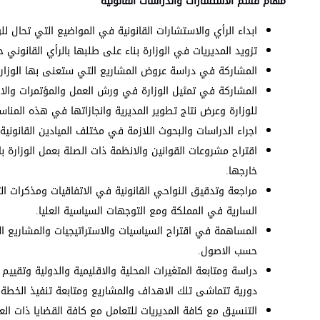
مهام قسم الاستشارات والدراسات القانونية
ابداء الرأي والاستشارات القانونية في المواضيع التي تحال لل
تزويد المديريات في الوزارة بناء على طلبها بالرأي القانو
المشاركة في دراسة عروض المشاريع التي ستعنى بها الوزارة وت
المشاركة في تمثيل الوزارة في ورش العمل والمؤتمرات والاجتم
للوزارة وعرض نتاج تطوير المديرية وانجازاتها في هذه المناس
اجراء الدراسات والبحوث اللازمة في مختلف الميادين القانونية
اقتراح مشروعات القوانين والانظمة ذات الصلة بعمل الوزارة ب
خارجها.
مراجعة وتدقيق النواحي القانونية في الاتفاقيات ومذكرات ال
السارية في المملكة ومع التوجهات السياسية العليا.
المساهمة في اقتراح السياسيات والاستراتيجيات والمشاريع الل
حسب الاصول.
دراسة ومتابعة المتغيرات المحلية والاقليمية والدولية وتقيي
دورية تتماشى تلك الاهداف والمشاريع ومتابعة تنفيذ الخطة
التنسيق مع كافة المديريات للتعامل مع كافة القضايا ذات الع