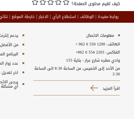
كيف تقيم محتوى الصفحة؟
روابط مفيدة
الوظائف
استطلاع الرأي
الاخبار
خارطة الموقع
نتائج
معلومات الاتصال
يدعم إنترنت إكسبلورر 10+, ج
الهاتف:
+ 962 6 550 1200
من الأفضل مش
الفاكس:
+962 6 554 2265
البرنامج المطلوب
وادي صقره شارع عرار - بناية 155
عدد زوار ال
من الأحد إلى الخميس، من الساعة 8:30 الى الساعة
اخر تعديل:
3:30
أي مشكلة ت
اقرأ المزيد
سياسة الخصوصية
شروط الاستخدام
إخلاء المسؤولية
حقوق النشر