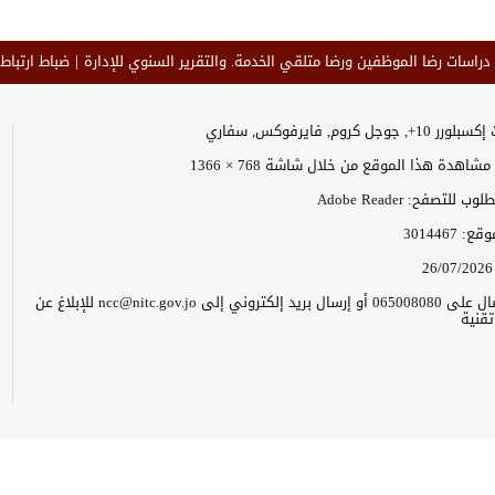
 دراسات رضا الموظفين ورضا متلقي الخدمة. والتقرير السنوي للإدارة
ضباط ارتباط 
وجل كروم, فايرفوكس, سفاري
اهدة هذا الموقع من خلال شاشة 768 × 1366
 للتصفح: Adobe Reader
موقع:
3014467
26/07/2026
يرجى الاتصال على 065008080 أو إرسال بريد إلكتروني إلى ncc@nitc.gov.jo للإبلاغ عن
قنية